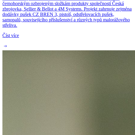
černohorským ozbrojeným složkám produkty společností Česká
zbrojovka, Sellier & Bellot a 4M Systems. Projekt zahrnuje zejména
dodávky pušek CZ BREN 3, pistolí, odstřelovacích pušek,
samopalů, souvisejícího příslušenství a různých typů malorážového
střeliva.
Číst více