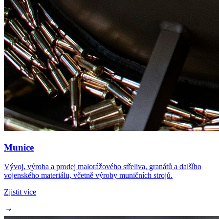
Munice
Vývoj, výroba a prodej malorážového střeliva, granátů a dalšího
vojenského materiálu, včetně výroby muničních strojů.
Zjistit více