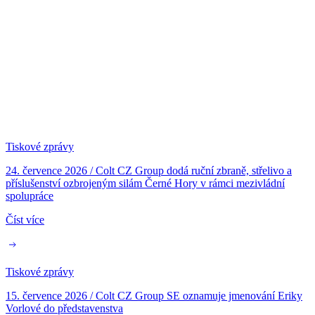
Tiskové zprávy
24. července 2026
/
Colt CZ Group dodá ruční zbraně, střelivo a
příslušenství ozbrojeným silám Černé Hory v rámci mezivládní
spolupráce
Číst více
Tiskové zprávy
15. července 2026
/
Colt CZ Group SE oznamuje jmenování Eriky
Vorlové do představenstva