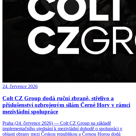
24. července 2026
Colt CZ Group dodá ruční zbraně, střelivo a
příslušenství ozbrojeným silám Černé Hory v rámci
mezivládní spolupráce
Praha (24. července 2026) ― Colt CZ Group na základě
implementačního ujednání k mezivládní dohodě o spolupráci v
oblasti obrany mezi Českou republikou a Černou Horou dodá