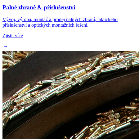
Palné zbraně & příslušenství
Vývoj, výroba, montáž a prodej palných zbraní, taktického
příslušenství a optických montážních řešení.
Zjistit více