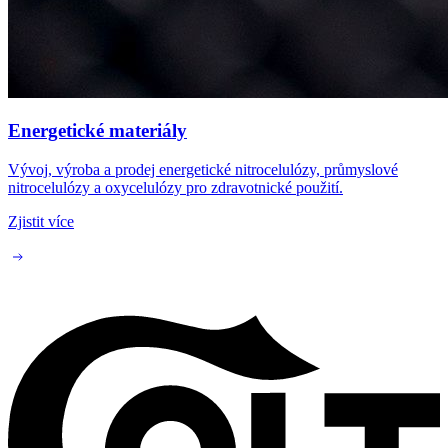
Energetické materiály
Vývoj, výroba a prodej energetické nitrocelulózy, průmyslové
nitrocelulózy a oxycelulózy pro zdravotnické použití.
Zjistit více