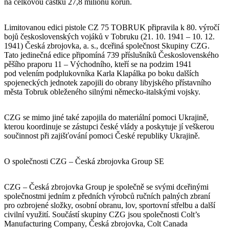
na celkovou částku 27,8 milionu korun.
Limitovanou edici pistole CZ 75 TOBRUK připravila k 80. výročí
bojů československých vojáků v Tobruku (21. 10. 1941 – 10. 12.
1941) Česká zbrojovka, a. s., dceřiná společnost Skupiny CZG.
Tato jedinečná edice připomíná 739 příslušníků Československého
pěšího praporu 11 – Východního, kteří se na podzim 1941
pod velením podplukovníka Karla Klapálka po boku dalších
spojeneckých jednotek zapojili do obrany libyjského přístavního
města Tobruk obleženého silnými německo-italskými vojsky.
CZG se mimo jiné také zapojila do materiální pomoci Ukrajině,
kterou koordinuje se zástupci české vlády a poskytuje jí veškerou
součinnost při zajišťování pomoci České republiky Ukrajině.
O společnosti CZG – Česká zbrojovka Group SE
CZG – Česká zbrojovka Group je společně se svými dceřinými
společnostmi jedním z předních výrobců ručních palných zbraní
pro ozbrojené složky, osobní obranu, lov, sportovní střelbu a další
civilní využití. Součástí skupiny CZG jsou společnosti Colt’s
Manufacturing Company, Česká zbrojovka, Colt Canada