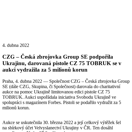
 CZ Group
a
ové zprávy
– Česká zbrojovk...
4. dubna 2022
CZG – Česká zbrojovka Group SE podpořila
Ukrajinu, darovaná pistole CZ 75 TOBRUK se v
aukci vydražila za 5 milionů korun
Praha, 4. dubna 2022 ― Společnost CZG – Česká zbrojovka Group
SE (dále CZG, Skupina, či Společnost) darovala do charitativní
aukce na pomoc Ukrajině limitovanou edici pistole CZ 75
TOBRUK. Aukci uspořádala iniciativa Svobodu Ukrajině ve
spolupráci s magazínem Forbes. Pistoli se podařilo vydražit za 5
milionů korun.
Aukce se uskutečnila 30. března 2022 a její celkový výtěžek šel
na sbírkový účet Velvyslanectví Ukrajiny v ČR. Ten dosáhl