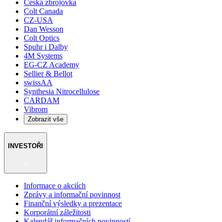
Česká zbrojovka
Colt Canada
CZ-USA
Dan Wesson
Colt Optics
Spuhr i Dalby
4M Systems
EG-CZ Academy
Sellier & Bellot
swissAA
Synthesia Nitrocellulose
CARDAM
Vibrom
Zobrazit vše
INVESTOŘI
Informace o akciích
Zprávy a informační povinnost
Finanční výsledky a prezentace
Korporátní záležitosti
Kalendář informačních povinností