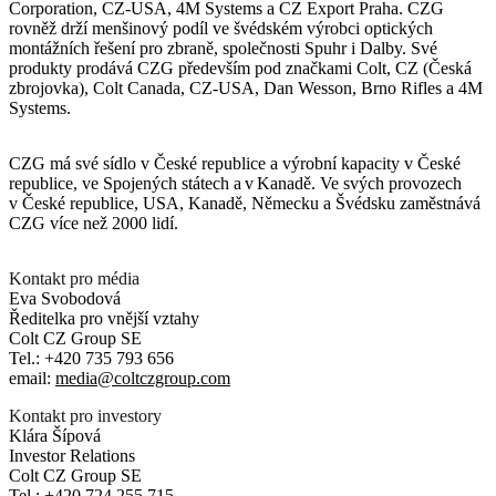
Corporation, CZ-USA, 4M Systems a CZ Export Praha. CZG
rovněž drží menšinový podíl ve švédském výrobci optických
montážních řešení pro zbraně, společnosti Spuhr i Dalby. Své
produkty prodává CZG především pod značkami Colt, CZ (Česká
zbrojovka), Colt Canada, CZ-USA, Dan Wesson, Brno Rifles a 4M
Systems.
CZG má své sídlo v České republice a výrobní kapacity v České
republice, ve Spojených státech a v Kanadě. Ve svých provozech
v České republice, USA, Kanadě, Německu a Švédsku zaměstnává
CZG více než 2000 lidí.
Kontakt pro média
Eva Svobodová
Ředitelka pro vnější vztahy
Colt CZ Group SE
Tel.: +420 735 793 656
email:
media@coltczgroup.com
Kontakt pro investory
Klára Šípová
Investor Relations
Colt CZ Group SE
Tel.: +420 724 255 715