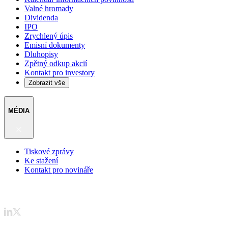
Valné hromady
Dividenda
IPO
Zrychlený úpis
Emisní dokumenty
Dluhopisy
Zpětný odkup akcií
Kontakt pro investory
Zobrazit vše
MÉDIA
Tiskové zprávy
Ke stažení
Kontakt pro novináře