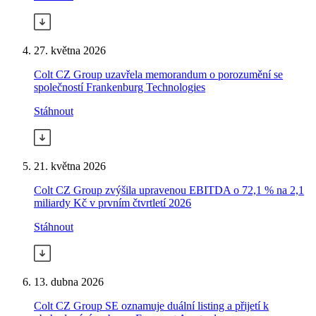
27. května 2026
Colt CZ Group uzavřela memorandum o porozumění se
společností Frankenburg Technologies
Stáhnout
21. května 2026
Colt CZ Group zvýšila upravenou EBITDA o 72,1 % na 2,1
miliardy Kč v prvním čtvrtletí 2026
Stáhnout
13. dubna 2026
Colt CZ Group SE oznamuje duální listing a přijetí k