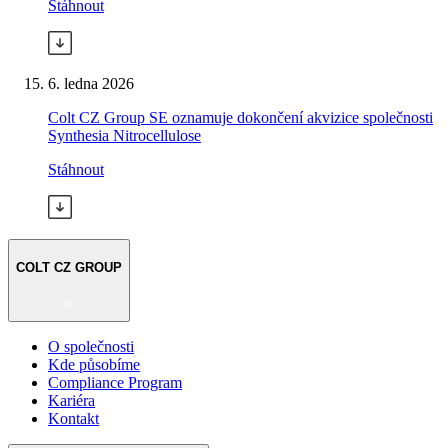
Stáhnout
6. ledna 2026
Colt CZ Group SE oznamuje dokončení akvizice společnosti
Synthesia Nitrocellulose
Stáhnout
COLT CZ GROUP
O společnosti
Kde působíme
Compliance Program
Kariéra
Kontakt