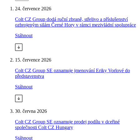
24. července 2026
Colt CZ Group dodá ruční zbraně, střelivo a příslušenství
ozbrojeným silám Černé Hory v rámci mezivládní spolupráce
Stáhnout
15. července 2026
Colt CZ Group SE oznamuje jmenování Eriky Vorlové do
představenstva
Stáhnout
30. června 2026
Colt CZ Group SE oznamuje prodej podílu v dceřiné
společnosti Colt CZ Hungary
Stáhnout