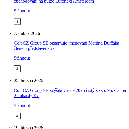
obchodování na burze Euronext Amsterdam
Stáhnout
7. dubna 2026
Colt CZ Group SE oznamuje jmenování Martina Durčáka
členem představenstva
Stáhnout
25. března 2026
Colt CZ Group SE zvýšila v roce 2025 čistý zisk o 95,7 % na
2 miliardy Kč
Stáhnout
19. března 2026