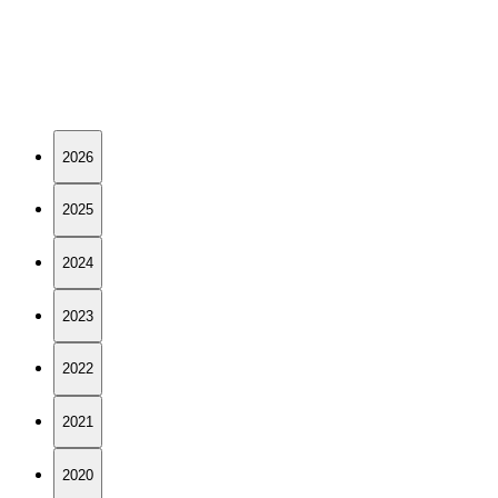
 CZ Group
a
ové zprávy
2026
2025
2024
2023
2022
2021
2020