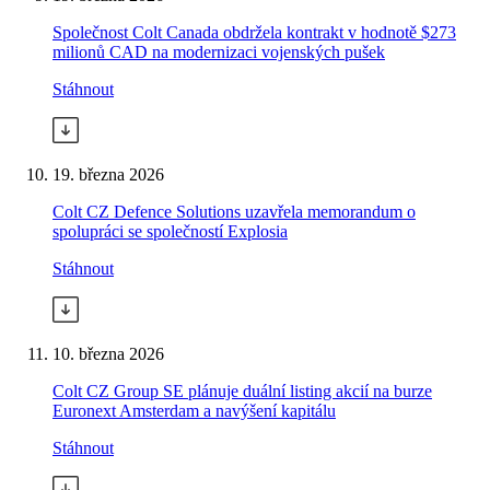
Společnost Colt Canada obdržela kontrakt v hodnotě $273
milionů CAD na modernizaci vojenských pušek
Stáhnout
19. března 2026
Colt CZ Defence Solutions uzavřela memorandum o
spolupráci se společností Explosia
Stáhnout
10. března 2026
Colt CZ Group SE plánuje duální listing akcií na burze
Euronext Amsterdam a navýšení kapitálu
Stáhnout