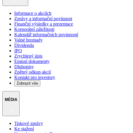
Informace o akciích
Zprávy a informační povinnost
Finanční výsledky a prezentace
Korporátní záležitosti
Kalendář informačních povinností
Valné hromady
Dividenda
IPO
Zrychlený úpis
Emisní dokumenty
Dluhopisy
Zpětný odkup akcií
Kontakt pro investory
Zobrazit vše
MÉDIA
Tiskové zprávy
Ke stažení