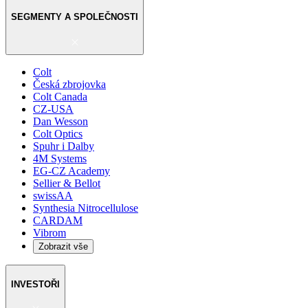
SEGMENTY A SPOLEČNOSTI
Colt
Česká zbrojovka
Colt Canada
CZ-USA
Dan Wesson
Colt Optics
Spuhr i Dalby
4M Systems
EG-CZ Academy
Sellier & Bellot
swissAA
Synthesia Nitrocellulose
CARDAM
Vibrom
Zobrazit vše
INVESTOŘI